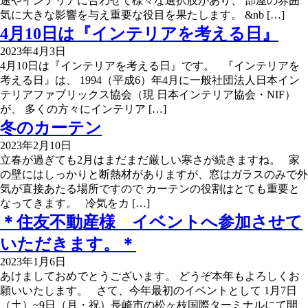
途やインテリアに合わせて様々な選択肢があり、 部屋の雰囲
気に大きな影響を与え重要な役目を果たします。 &nb […]
4月10日は『インテリアを考える日』
2023年4月3日
4月10日は『インテリアを考える日』です。 『インテリアを
考える日』は、 1994（平成6）年4月に一般社団法人日本イン
テリアファブリックス協会（現 日本インテリア協会・NIF）
が、 多くの方々にインテリア […]
冬のカーテン
2023年2月10日
立春が過ぎても2月はまだまだ厳しい寒さが続きますね。 家
の壁にはしっかりと断熱材がありますが、窓はガラスのみで外
気が直接あたる場所ですので カーテンの役割はとても重要と
なってきます。 冷気をカ […]
＊住友不動産様 イベントへ参加させて
いただきます。＊
2023年1月6日
あけましておめでとうございます。 どうぞ本年もよろしくお
願いいたします。 さて、今年最初のイベントとして 1月7日
（土）~9日（月・祝）長崎市の松ヶ枝国際ターミナルにて開