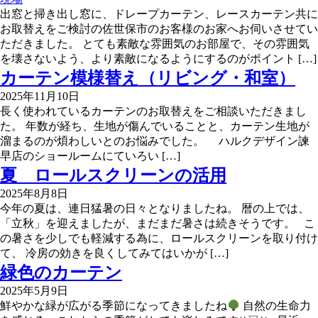
出窓と掃き出し窓に、ドレープカーテン、レースカーテン共に
お取替えをご検討の佐世保市のお客様のお家へお伺いさせてい
ただきました。 とても素敵な雰囲気のお部屋で、その雰囲気
を壊さないよう、より素敵になるようにするのがポイント […]
カーテン模様替え（リビング・和室）
2025年11月10日
長く使われているカーテンのお取替えをご相談いただきまし
た。 年数が経ち、生地が傷んでいることと、カーテン生地が
溜まるのが煩わしいとのお悩みでした。 ハルクデザイン諫
早店のショールームにていろい […]
夏 ロールスクリーンの活用
2025年8月8日
今年の夏は、連日猛暑の日々となりましたね。 暦の上では、
「立秋」を迎えましたが、まだまだ暑さは続きそうです。 こ
の暑さを少しでも軽減する為に、ロールスクリーンを取り付け
て、 冷房の効きを良くしてみてはいかが […]
緑色のカーテン
2025年5月9日
鮮やかな緑が広がる季節になってきましたね
自然の生命力