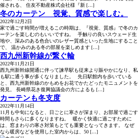
催される、 住友不動産株式会社様『新 […]
冬のカーテン 視覚、質感で楽しむ。
2022年12月2日
家で過ごす時間が増えるこの時期は、『視覚、質感』で冬のカ
ーテンを楽しむのもいいですね。 手触りの良いスウェード生
地や、深みのある色合いのレザー質感といった生地にすること
で、 温かみのある冬の部屋を楽しめます […]
西九州新幹線が繋ぐ輪
2022年11月21日
西九州新幹線開通に伴って諫早駅も従来より賑やかになり、私
も駅に通う事が多くなりました。 先日駅館内を歩いている
と、西九州新幹線のかもめをお花でかたどったモニュメントを
発見。 長崎県花き復興協議会の方によるも […]
カーテンも冬支度
2022年11月14日
11月も中旬になると、日ごとに寒さが深まり、お部屋で過ごす
時間もさらに多くなりますね。 暖かく快適に過ごすために
は、窓まわりの寒さ対策もとても重要となってきます。 なぜ
なら暖房などを使用した室内からは、50 […]