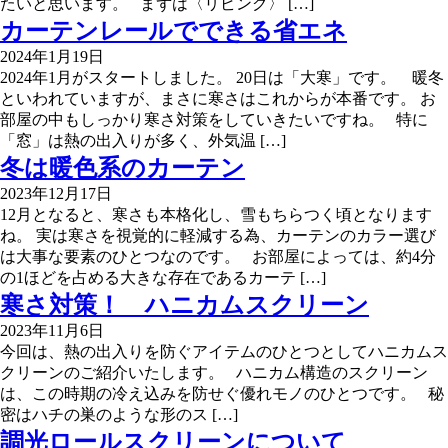
たいと思います。 まずは〈リビング〉 […]
カーテンレールでできる省エネ
2024年1月19日
2024年1月がスタートしました。 20日は「大寒」です。 暖冬
といわれていますが、まさに寒さはこれからが本番です。 お
部屋の中もしっかり寒さ対策をしていきたいですね。 特に
「窓」は熱の出入りが多く、外気温 […]
冬は暖色系のカーテン
2023年12月17日
12月となると、寒さも本格化し、雪もちらつく頃となります
ね。 実は寒さを視覚的に軽減する為、カーテンのカラー選び
は大事な要素のひとつなのです。 お部屋によっては、約4分
の1ほどを占める大きな存在であるカーテ […]
寒さ対策！ ハニカムスクリーン
2023年11月6日
今回は、熱の出入りを防ぐアイテムのひとつとしてハニカムス
クリーンのご紹介いたします。 ハニカム構造のスクリーン
は、この時期の冷え込みを防せぐ優れモノのひとつです。 秘
密はハチの巣のような形のス […]
調光ロールスクリーンについて