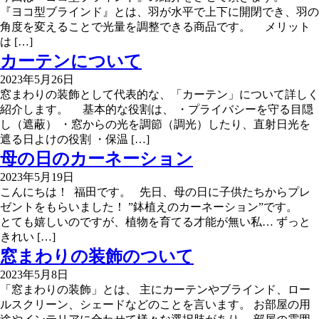
『ヨコ型ブラインド』とは、羽が水平で上下に開閉でき、羽の
角度を変えることで光量を調整できる商品です。 メリット
は […]
カーテンについて
2023年5月26日
窓まわりの装飾として代表的な、「カーテン」について詳しく
紹介します。 基本的な役割は、 ・プライバシーを守る目隠
し（遮蔽） ・窓からの光を調節（調光）したり、直射日光を
遮る日よけの役割 ・保温 […]
母の日のカーネーション
2023年5月19日
こんにちは！ 福田です。 先日、母の日に子供たちからプレ
ゼントをもらいました！ ”鉢植えのカーネーション”です。
とても嬉しいのですが、植物を育てる才能が無い私… ずっと
きれい […]
窓まわりの装飾のついて
2023年5月8日
「窓まわりの装飾」とは、 主にカーテンやブラインド、ロー
ルスクリーン、シェードなどのことを言います。 お部屋の用