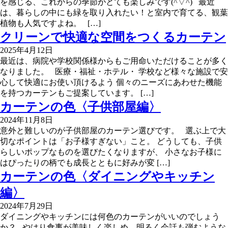
を感じる、これからの季節がとても楽しみです(^▽^) 最近
は、暮らしの中にも緑を取り入れたい！と室内で育てる、観葉
植物も人気ですよね。 […]
クリーンで快適な空間をつくるカーテン
2025年4月12日
最近は、病院や学校関係様からもご用命いただけることが多く
なりました。 医療・福祉・ホテル・ 学校など様々な施設で安
心して快適にお使い頂けるよう 個々のニーズにあわせた機能
を持つカーテンもご提案しています。 […]
カーテンの色〈子供部屋編〉
2024年11月8日
意外と難しいのが子供部屋のカーテン選びです。 選ぶ上で大
切なポイントは「お子様すぎない」こと。 どうしても、子供
らしいポップなものを選びたくなりますが、 小さなお子様に
はぴったりの柄でも成長とともに好みが変 […]
カーテンの色〈ダイニングやキッチン
編〉
2024年7月29日
ダイニングやキッチンには何色のカーテンがいいのでしょう
か？ やはり食事が美味しく楽しめ、明るく会話も弾むような