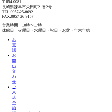
〒854-0081
長崎県諫早市栄田町21番2号
TEL.0957-25-8692
FAX.0957-26-9157
営業時間：10時〜17時
休館日：火曜日・水曜日・祝日・お盆・年末年始
お
電
話
お
問
い
合
わ
せ
ご
来
店
予
約