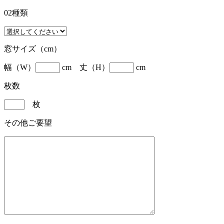
02種類
窓サイズ（cm）
幅（W）
cm 丈（H）
cm
枚数
枚
その他ご要望