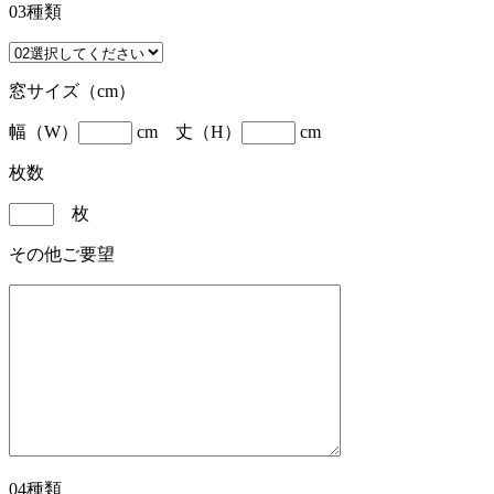
03種類
窓サイズ（cm）
幅（W）
cm 丈（H）
cm
枚数
枚
その他ご要望
04種類