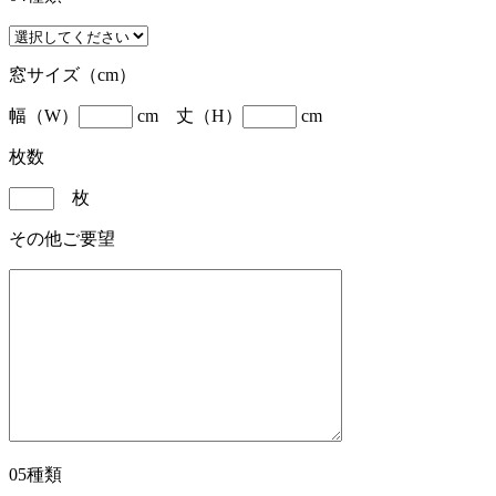
窓サイズ（cm）
幅（W）
cm 丈（H）
cm
枚数
枚
その他ご要望
05種類