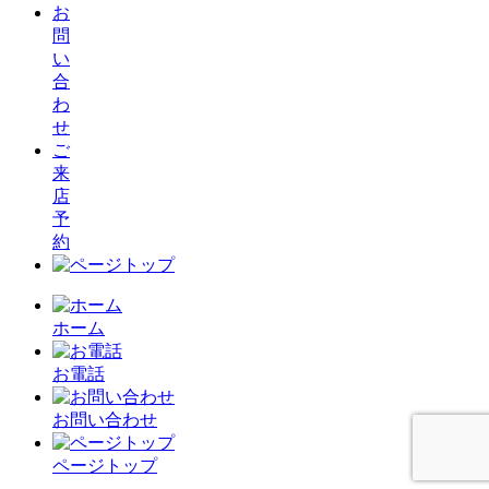
お
問
い
合
わ
せ
ご
来
店
予
約
ホーム
お電話
お問い合わせ
ページトップ