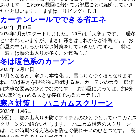
あります。 これから数回に分けてお部屋ごとに紹介していき
たいと思います。 まずは〈リビング〉 […]
カーテンレールでできる省エネ
2024年1月19日
2024年1月がスタートしました。 20日は「大寒」です。 暖冬
といわれていますが、まさに寒さはこれからが本番です。 お
部屋の中もしっかり寒さ対策をしていきたいですね。 特に
「窓」は熱の出入りが多く、外気温 […]
冬は暖色系のカーテン
2023年12月17日
12月となると、寒さも本格化し、雪もちらつく頃となります
ね。 実は寒さを視覚的に軽減する為、カーテンのカラー選び
は大事な要素のひとつなのです。 お部屋によっては、約4分
の1ほどを占める大きな存在であるカーテ […]
寒さ対策！ ハニカムスクリーン
2023年11月6日
今回は、熱の出入りを防ぐアイテムのひとつとしてハニカムス
クリーンのご紹介いたします。 ハニカム構造のスクリーン
は、この時期の冷え込みを防せぐ優れモノのひとつです。 秘
密はハチの巣のような形のス […]