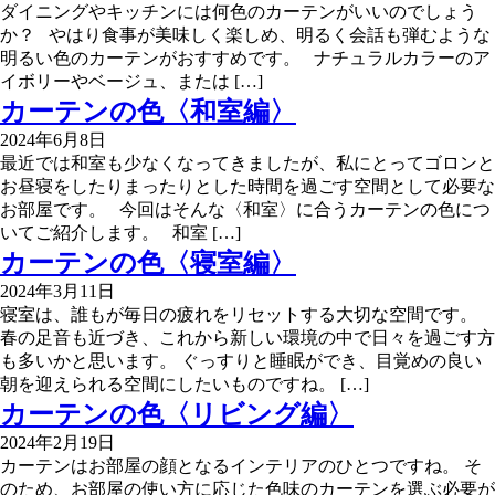
ダイニングやキッチンには何色のカーテンがいいのでしょう
か？ やはり食事が美味しく楽しめ、明るく会話も弾むような
明るい色のカーテンがおすすめです。 ナチュラルカラーのア
イボリーやベージュ、または […]
カーテンの色〈和室編〉
2024年6月8日
最近では和室も少なくなってきましたが、私にとってゴロンと
お昼寝をしたりまったりとした時間を過ごす空間として必要な
お部屋です。 今回はそんな〈和室〉に合うカーテンの色につ
いてご紹介します。 和室 […]
カーテンの色〈寝室編〉
2024年3月11日
寝室は、誰もが毎日の疲れをリセットする大切な空間です。
春の足音も近づき、これから新しい環境の中で日々を過ごす方
も多いかと思います。 ぐっすりと睡眠ができ、目覚めの良い
朝を迎えられる空間にしたいものですね。 […]
カーテンの色〈リビング編〉
2024年2月19日
カーテンはお部屋の顔となるインテリアのひとつですね。 そ
のため、お部屋の使い方に応じた色味のカーテンを選ぶ必要が