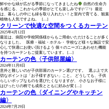
鮮やかな緑が広がる季節になってきましたね
自然の生命力
を感じる、これからの季節がとても楽しみです(^▽^) 最近
は、暮らしの中にも緑を取り入れたい！と室内で育てる、観葉
植物も人気ですよね。 […]
クリーンで快適な空間をつくるカーテン
2025年4月12日
最近は、病院や学校関係様からもご用命いただけることが多く
なりました。 医療・福祉・ホテル・ 学校など様々な施設で安
心して快適にお使い頂けるよう 個々のニーズにあわせた機能
を持つカーテンもご提案しています。 […]
カーテンの色〈子供部屋編〉
2024年11月8日
意外と難しいのが子供部屋のカーテン選びです。 選ぶ上で大
切なポイントは「お子様すぎない」こと。 どうしても、子供
らしいポップなものを選びたくなりますが、 小さなお子様に
はぴったりの柄でも成長とともに好みが変 […]
カーテンの色〈ダイニングやキッチン
編〉
2024年7月29日