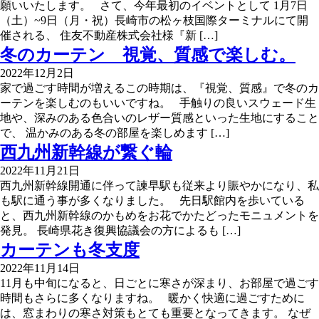
願いいたします。 さて、今年最初のイベントとして 1月7日
（土）~9日（月・祝）長崎市の松ヶ枝国際ターミナルにて開
催される、 住友不動産株式会社様『新 […]
冬のカーテン 視覚、質感で楽しむ。
2022年12月2日
家で過ごす時間が増えるこの時期は、『視覚、質感』で冬のカ
ーテンを楽しむのもいいですね。 手触りの良いスウェード生
地や、深みのある色合いのレザー質感といった生地にすること
で、 温かみのある冬の部屋を楽しめます […]
西九州新幹線が繋ぐ輪
2022年11月21日
西九州新幹線開通に伴って諫早駅も従来より賑やかになり、私
も駅に通う事が多くなりました。 先日駅館内を歩いている
と、西九州新幹線のかもめをお花でかたどったモニュメントを
発見。 長崎県花き復興協議会の方によるも […]
カーテンも冬支度
2022年11月14日
11月も中旬になると、日ごとに寒さが深まり、お部屋で過ごす
時間もさらに多くなりますね。 暖かく快適に過ごすために
は、窓まわりの寒さ対策もとても重要となってきます。 なぜ