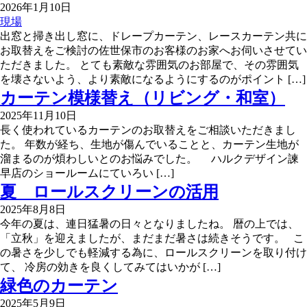
2026年1月10日
現場
出窓と掃き出し窓に、ドレープカーテン、レースカーテン共に
お取替えをご検討の佐世保市のお客様のお家へお伺いさせてい
ただきました。 とても素敵な雰囲気のお部屋で、その雰囲気
を壊さないよう、より素敵になるようにするのがポイント […]
カーテン模様替え（リビング・和室）
2025年11月10日
長く使われているカーテンのお取替えをご相談いただきまし
た。 年数が経ち、生地が傷んでいることと、カーテン生地が
溜まるのが煩わしいとのお悩みでした。 ハルクデザイン諫
早店のショールームにていろい […]
夏 ロールスクリーンの活用
2025年8月8日
今年の夏は、連日猛暑の日々となりましたね。 暦の上では、
「立秋」を迎えましたが、まだまだ暑さは続きそうです。 こ
の暑さを少しでも軽減する為に、ロールスクリーンを取り付け
て、 冷房の効きを良くしてみてはいかが […]
緑色のカーテン
2025年5月9日