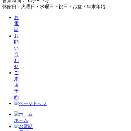
営業時間：10時〜17時
休館日：火曜日・水曜日・祝日・お盆・年末年始
お
電
話
お
問
い
合
わ
せ
ご
来
店
予
約
ホーム