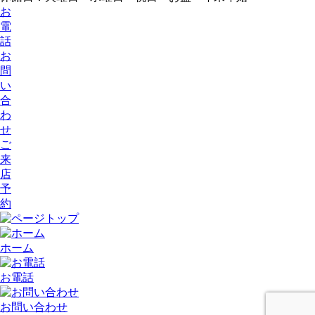
お
電
話
お
問
い
合
わ
せ
ご
来
店
予
約
ホーム
お電話
お問い合わせ