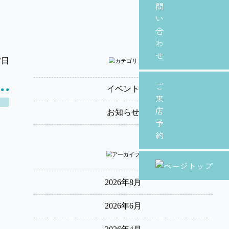
問
い
合
わ
せ
7日
ご
イベント
来
ト
店
お知らせ
予
約
2026年8月
2026年6月