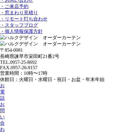
・お問い合わせ
・ご来店予約
・窓まわり見積り
・リモート打ち合わせ
・スタッフブログ
・個人情報保護方針
〒854-0081
長崎県諫早市栄田町21番2号
TEL.0957-25-8692
FAX.0957-26-9157
営業時間：10時〜17時
休館日：火曜日・水曜日・祝日・お盆・年末年始
お
電
話
お
問
い
合
わ